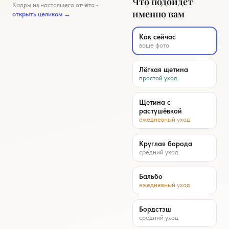
Что подойдёт
Кадры из настоящего отчёта -
Примерка бороды
именно вам
открыть целиком →
Как сейчас
ваше фото
Лёгкая щетина
простой уход
Щетина с
растушёвкой
ежедневный уход
Круглая борода
средний уход
Бальбо
ежедневный уход
Бордстэш
средний уход