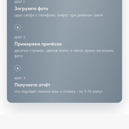
ШАГ 1
Загрузите фото
одно селфи с телефона, анфас при дневном свете
ШАГ 2
Примеряем причёски
десятки стрижек, цветов волос и чёлок прямо на вашем
фото
ШАГ 3
Получаете отчёт
что подойдёт именно вам и почему - за 5-10 минут
А-силуэт
короткое
✓ отлично
каре
У подбородка
Ниже ключиц
По челюсти
Ниже
✓
✓
~
✓