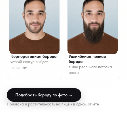
Корпоративная борода
Удлинённая полная
борода
чёткий контур выйдет
выше реального потолка
неполным
роста
Подобрать бороду по фото →
Причёска и растительность на лице - в одном отчёте