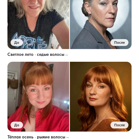
До
После
Светлое лето · седые волосы
→
До
После
Тёплая осень · рыжие волосы
→