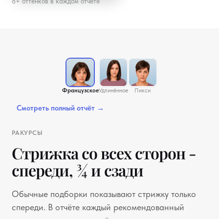
8+ оттенков в каждом отчёте
Французское каре
Спереди
¾
Сзади
3 ракурса
Французское
Удлинённое
Пикси
Смотреть полный отчёт →
РАКУРСЫ
Стрижка со всех сторон -
спереди, ¾ и сзади
Обычные подборки показывают стрижку только
спереди. В отчёте каждый рекомендованный