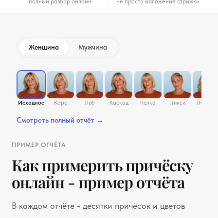
полный разбор онлайн
не просто наложение стрижки
Женщина
Мужчина
Примерка на фото
Исходное
Каре
Лоб
Каскад
Чёлка
Пикси
Локоны
Смотреть полный отчёт →
ПРИМЕР ОТЧЁТА
Как примерить причёску
онлайн - пример отчёта
В каждом отчёте - десятки причёсок и цветов