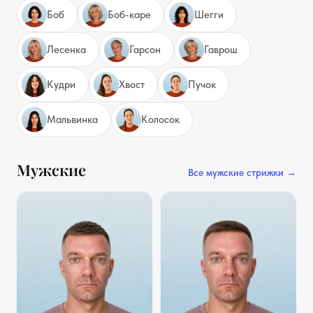
Боб
Боб-каре
Шегги
Лесенка
Гарсон
Гаврош
Кудри
Хвост
Пучок
Мальвинка
Колосок
Мужские
Все мужские стрижки →