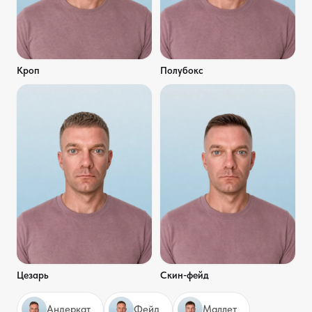
Кроп
Полубокс
Цезарь
Скин-фейд
Андеркат
Фейд
Маллет