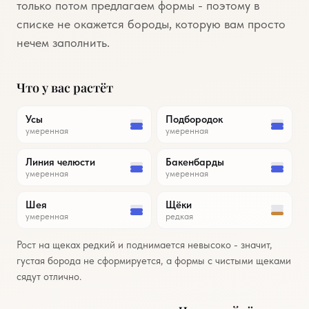
только потом предлагаем формы - поэтому в
списке не окажется бороды, которую вам просто
нечем заполнить.
Что у вас растёт
Усы
Подбородок
умеренная
умеренная
Линия челюсти
Бакенбарды
умеренная
умеренная
Шея
Щёки
умеренная
редкая
Рост на щеках редкий и поднимается невысоко - значит,
густая борода не сформируется, а формы с чистыми щеками
сядут отлично.