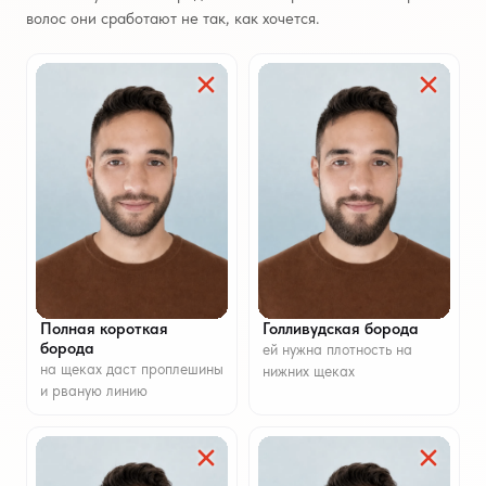
волос они сработают не так, как хочется.
Полная короткая
Голливудская борода
борода
ей нужна плотность на
на щеках даст проплешины
нижних щеках
и рваную линию