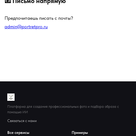
📧 Письмо напрямую
Предпочитаешь писать с почты?
admin@portretpro.ru
Платформа для создания профессиональных фото и подбора образа с
помощью ИИ
Связаться с нами
Все сервисы
Примеры