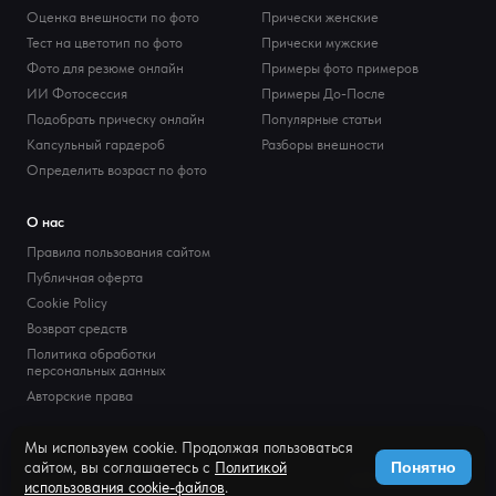
Оценка внешности по фото
Прически женские
Тест на цветотип по фото
Прически мужские
Фото для резюме онлайн
Примеры фото примеров
ИИ Фотосессия
Примеры До-После
Подобрать прическу онлайн
Популярные статьи
Капсульный гардероб
Разборы внешности
Определить возраст по фото
О нас
Правила пользования сайтом
Публичная оферта
Cookie Policy
Возврат средств
Политика обработки
персональных данных
Авторские права
Мы используем cookie. Продолжая пользоваться
сайтом, вы соглашаетесь с
Политикой
Понятно
© 2026 PortretPro.ru
admin@portretpro.ru
использования cookie-файлов
.