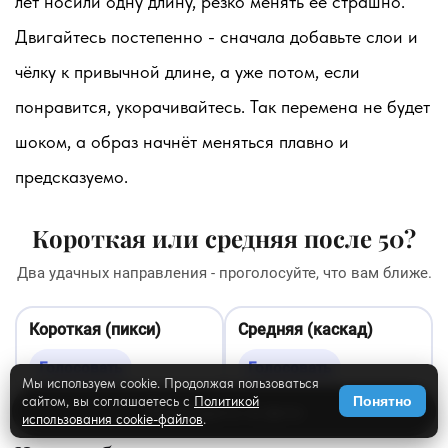
лет носили одну длину, резко менять её страшно.
Двигайтесь постепенно - сначала добавьте слои и
чёлку к привычной длине, а уже потом, если
понравится, укорачивайтесь. Так перемена не будет
шоком, а образ начнёт меняться плавно и
предсказуемо.
Короткая или средняя после 50?
Два удачных направления - проголосуйте, что вам ближе.
Короткая (пикси)
Средняя (каскад)
Голосовать
Голосовать
Мы используем cookie. Продолжая пользоваться
сайтом, вы соглашаетесь с
Политикой
Понятно
✨
Примерить на фото
использования cookie-файлов
.