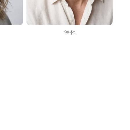
Квифф