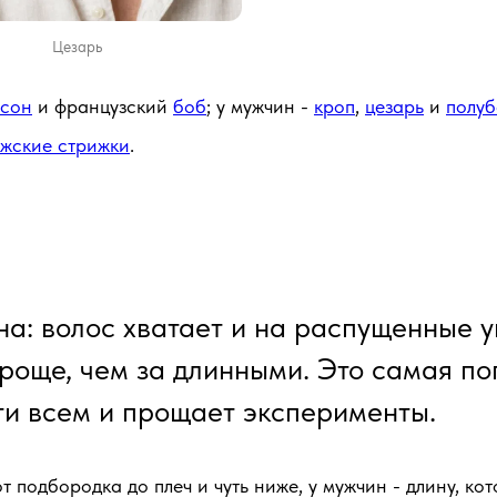
Цезарь
рсон
и французский
боб
; у мужчин -
кроп
,
цезарь
и
полуб
ужские стрижки
.
на: волос хватает и на распущенные 
роще, чем за длинными. Это самая по
чти всем и прощает эксперименты.
подбородка до плеч и чуть ниже, у мужчин - длину, кот