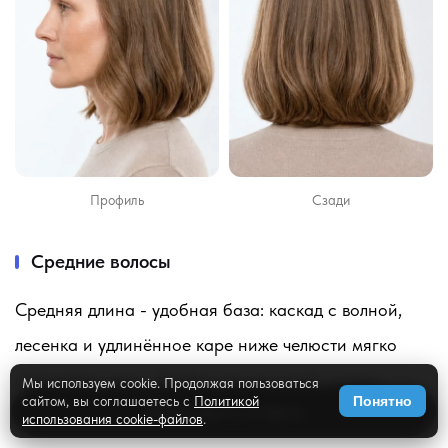
Профиль
Сзади
Средние волосы
Средняя длина - удобная база: каскад с волной,
лесенка и удлинённое каре ниже челюсти мягко
обрамляют лицо. Пробор лучше косой, концы -
Мы используем cookie. Продолжая пользоваться
сайтом, вы соглашаетесь с
Политикой
Понятно
✨
Примерить на фото
подкрученные внутрь. Каскад со всех сторон:
использования cookie-файлов
.