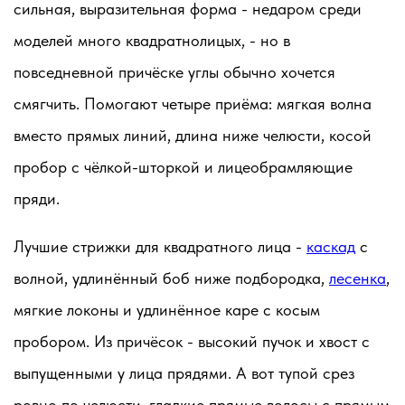
сильная, выразительная форма - недаром среди
моделей много квадратнолицых, - но в
повседневной причёске углы обычно хочется
смягчить. Помогают четыре приёма: мягкая волна
вместо прямых линий, длина ниже челюсти, косой
пробор с чёлкой-шторкой и лицеобрамляющие
пряди.
Лучшие стрижки для квадратного лица -
каскад
с
волной, удлинённый боб ниже подбородка,
лесенка
,
мягкие локоны и удлинённое каре с косым
пробором. Из причёсок - высокий пучок и хвост с
выпущенными у лица прядями. А вот тупой срез
ровно по челюсти, гладкие прямые волосы с прямым