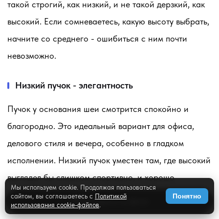
такой строгий, как низкий, и не такой дерзкий, как
высокий. Если сомневаетесь, какую высоту выбрать,
начните со среднего - ошибиться с ним почти
невозможно.
Низкий пучок - элегантность
Пучок у основания шеи смотрится спокойно и
благородно. Это идеальный вариант для офиса,
делового стиля и вечера, особенно в гладком
исполнении. Низкий пучок уместен там, где высокий
выглядел бы слишком спортивно, и хорошо
Мы используем cookie. Продолжая пользоваться
сочетается со строгой одеждой и украшениями.
сайтом, вы соглашаетесь с
Политикой
Понятно
✨
Примерить на фото
использования cookie-файлов
.