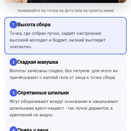
Нажимайте на точки на фото или на пункты ниже
Высота сбора
1
Точка, где собран пучок, задаёт настроение:
высокий молодит и бодрит, низкий выглядит
элегантно.
Гладкая макушка
2
Волосы зачёсаны гладко, без петухов: для этого их
причёсывают с каплей геля от лица к точке сбора.
Спрятанные шпильки
3
Жгут оборачивают вокруг основания и закалывают
шпильками крест-накрест - так пучок держится, а
креплений не видно.
Прядь у лица
4