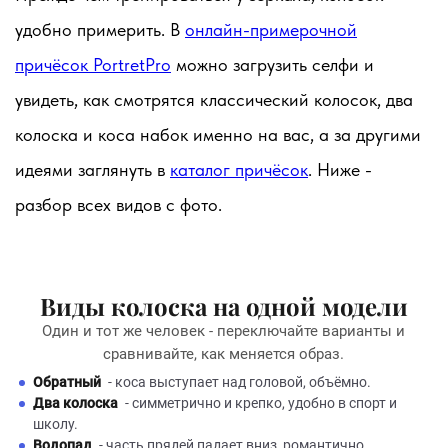
удобно примерить. В
онлайн-примерочной
причёсок PortretPro
можно загрузить селфи и
увидеть, как смотрятся классический колосок, два
колоска и коса набок именно на вас, а за другими
идеями заглянуть в
каталог причёсок
. Ниже -
разбор всех видов с фото.
Виды колоска на одной модели
Один и тот же человек - переключайте варианты и
сравнивайте, как меняется образ.
Обратный
- коса выступает над головой, объёмно.
Два колоска
- симметрично и крепко, удобно в спорт и
школу.
Водопад
- часть прядей падает вниз, романтично.