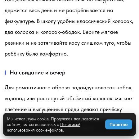
держится весь день и не растрёпывается на
физкультуре. В школу удобны классический колосок,
два колоска и колосок-ободок. Берите мягкие
резинки и не затягивайте косу слишком туго, чтобы
ребёнку было комфортно.
На свидание и вечер
Для романтичного образа подойдут колосок набок,
водопад или растянутый объёмный колосок: мягкое
плетение и выпущенные пряди делают причёску
Мы используем cookie. Продолжая пользоваться
женственной. Такой вариант выглядит продуманно,
сайтом, вы соглашаетесь с
Политикой
Понятно
✨
Примерить на фото
но не слишком парадно - в самый раз для встречи
использования cookie-файлов
.