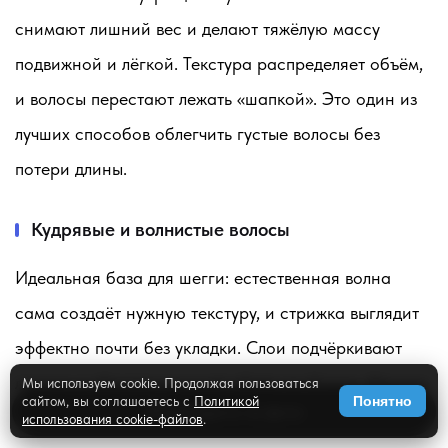
снимают лишний вес и делают тяжёлую массу
подвижной и лёгкой. Текстура распределяет объём,
и волосы перестают лежать «шапкой». Это один из
лучших способов облегчить густые волосы без
потери длины.
Кудрявые и волнистые волосы
Идеальная база для шегги: естественная волна
сама создаёт нужную текстуру, и стрижка выглядит
эффектно почти без укладки. Слои подчёркивают
локоны и убирают лишний объём по бокам. Многие
Мы используем cookie. Продолжая пользоваться
сайтом, вы соглашаетесь с
Политикой
Понятно
✨
Примерить на фото
кудрявые девушки выбирают шегги именно за то,
использования cookie-файлов
.