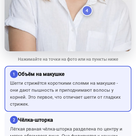
4
Нажимайте на точки на фото или на пункты ниже
Объём на макушке
1
Шегги стрижётся короткими слоями на макушке -
они дают пышность и приподнимают волосы у
корней. Это первое, что отличает шегги от гладких
стрижек.
Чёлка-шторка
2
Лёгкая рваная чёлка-шторка разделена по центру и
мягко обрамляет лицо. Она филируется к концам,