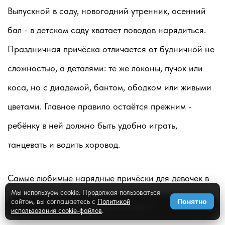
Выпускной в саду, новогодний утренник, осенний
бал - в детском саду хватает поводов нарядиться.
Праздничная причёска отличается от будничной не
сложностью, а деталями: те же локоны, пучок или
коса, но с диадемой, бантом, ободком или живыми
цветами. Главное правило остаётся прежним -
ребёнку в ней должно быть удобно играть,
танцевать и водить хоровод.
Самые любимые нарядные причёски для девочек в
Мы используем cookie. Продолжая пользоваться
саду - мягкие локоны с диадемой, высокий пучок с
сайтом, вы соглашаетесь с
Политикой
Понятно
✨
Примерить на фото
использования cookie-файлов
.
большим бантом, распущенные волосы с цветочным