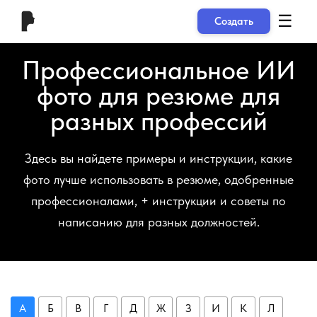
☰
Создать
Профессиональное ИИ
фото для резюме для
разных профессий
Здесь вы найдете примеры и инструкции, какие
фото лучше использовать в резюме, одобренные
профессионалами, + инструкции и советы по
написанию для разных должностей.
А
Б
В
Г
Д
Ж
З
И
К
Л