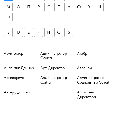
М
О
П
Р
С
Т
У
Ф
Х
Ш
Э
Ю
B
D
E
F
H
Q
S
Архитектор
Администратор
Актёр
Офиса
Аналитик Данных
Арт-Директор
Агроном
Архивариус
Администратор
Администратор
Сайта
Социальных Сетей
Актёр Дубляжа
Ассистент
Директора