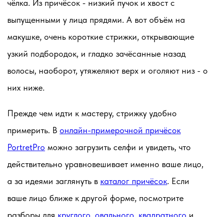
чёлка. Из причёсок - низкий пучок и хвост с
выпущенными у лица прядями. А вот объём на
макушке, очень короткие стрижки, открывающие
узкий подбородок, и гладко зачёсанные назад
волосы, наоборот, утяжеляют верх и оголяют низ - о
них ниже.
Прежде чем идти к мастеру, стрижку удобно
примерить. В
онлайн-примерочной причёсок
PortretPro
можно загрузить селфи и увидеть, что
действительно уравновешивает именно ваше лицо,
а за идеями заглянуть в
каталог причёсок
. Если
ваше лицо ближе к другой форме, посмотрите
разборы для
круглого
,
овального
,
квадратного
и