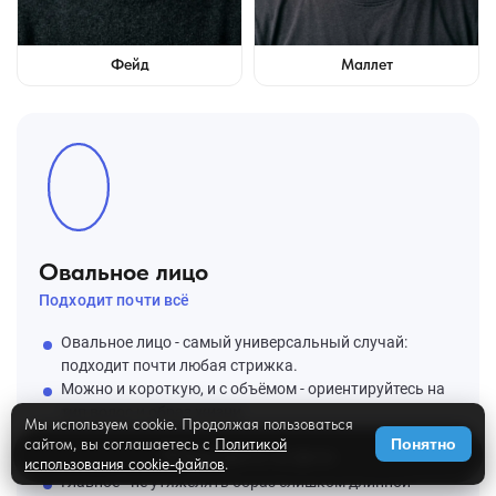
Фейд
Маллет
Овальное лицо
Подходит почти всё
Овальное лицо - самый универсальный случай:
подходит почти любая стрижка.
Можно и короткую, и с объёмом - ориентируйтесь на
тип волос и образ жизни.
Мы используем cookie. Продолжая пользоваться
Борода не обязательна, но любой её вариант ляжет
сайтом, вы соглашаетесь с
Политикой
Понятно
✨
Примерить на фото
органично.
использования cookie-файлов
.
Главное - не утяжелять образ слишком длинной