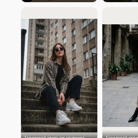
Городской стиль на ступенях
Городской стри