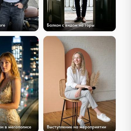
оге
Балкон с видом на горы
он в мегаполисе
Выступление на мероприятии