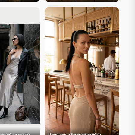
тстайл у стены
Девушка у барной стойки