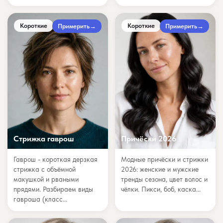
Короткие
Короткие
Примерить
→
Примерить
→
Стрижка гаврош
Причёски 2026
Гаврош - короткая дерзкая
Модные причёски и стрижки
стрижка с объёмной
2026: женские и мужские
макушкой и рваными
тренды сезона, цвет волос и
прядями. Разбираем виды
чёлки. Пикси, боб, каска...
гавроша (класс...