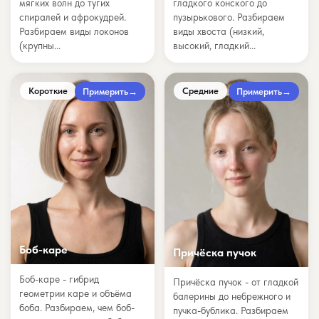
мягких волн до тугих
гладкого конского до
спиралей и афрокудрей.
пузырькового. Разбираем
Разбираем виды локонов
виды хвоста (низкий,
(крупны...
высокий, гладкий...
Короткие
Средние
Примерить
→
Примерить
→
Боб-каре
Причёска пучок
Боб-каре - гибрид
Причёска пучок - от гладкой
геометрии каре и объёма
балерины до небрежного и
боба. Разбираем, чем боб-
пучка-бублика. Разбираем