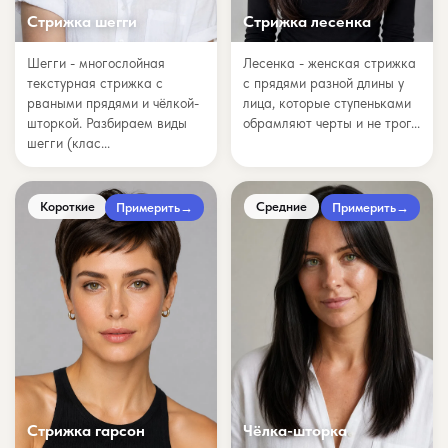
Стрижка шегги
Стрижка лесенка
Шегги - многослойная
Лесенка - женская стрижка
текстурная стрижка с
с прядями разной длины у
рваными прядями и чёлкой-
лица, которые ступеньками
шторкой. Разбираем виды
обрамляют черты и не трог...
шегги (клас...
Короткие
Средние
Примерить
→
Примерить
→
Стрижка гарсон
Чёлка-шторка