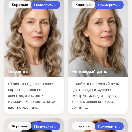
Короткие
Короткие
Примерить
→
Примерить
→
По длине
На каждый день
Стрижки по длине волос:
Причёски на каждый день
короткие, средние и
для женщин и мужчин:
длинные, женские и
быстрые укладки - пучок,
мужские. Разбираем, кому
хвост, мальвинка, коса,
идёт каждая дл...
волны -...
Короткие
Короткие
Примерить
→
Примерить
→