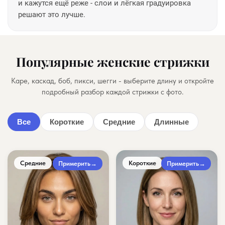
и кажутся ещё реже - слои и лёгкая градуировка
решают это лучше.
Популярные женские стрижки
Каре, каскад, боб, пикси, шегги - выберите длину и откройте
подробный разбор каждой стрижки с фото.
Все
Короткие
Средние
Длинные
Средние
Короткие
Примерить
→
Примерить
→