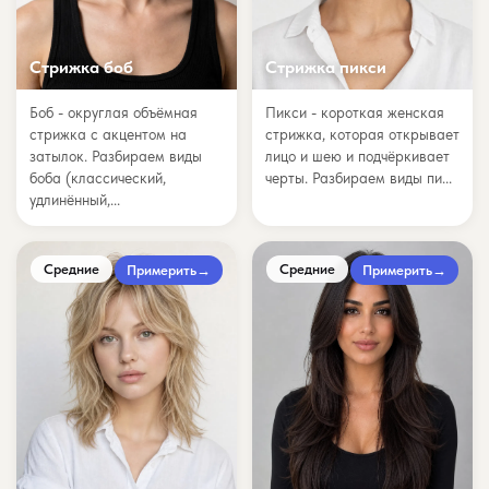
Стрижка боб
Стрижка пикси
Боб - округлая объёмная
Пикси - короткая женская
стрижка с акцентом на
стрижка, которая открывает
затылок. Разбираем виды
лицо и шею и подчёркивает
боба (классический,
черты. Разбираем виды пи...
удлинённый,...
Средние
Средние
Примерить
→
Примерить
→