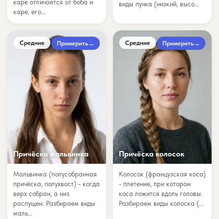
каре отличается от боба и
виды пучка (низкий, высо...
каре, его...
Средние
Средние
Примерить
→
Примерить
→
Причёска мальвинка
Причёска колосок
Мальвинка (полусобранная
Колосок (французская коса)
причёска, полухвост) - когда
- плетение, при котором
верх собран, а низ
коса ложится вдоль головы.
распущен. Разбираем виды
Разбираем виды колоска (...
маль...