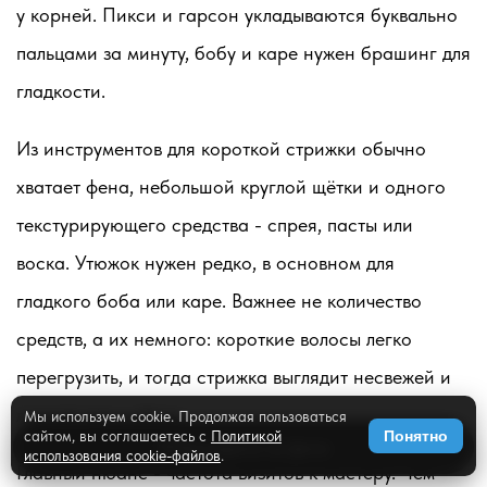
у корней. Пикси и гарсон укладываются буквально
пальцами за минуту, бобу и каре нужен брашинг для
гладкости.
Из инструментов для короткой стрижки обычно
хватает фена, небольшой круглой щётки и одного
текстурирующего средства - спрея, пасты или
воска. Утюжок нужен редко, в основном для
гладкого боба или каре. Важнее не количество
средств, а их немного: короткие волосы легко
перегрузить, и тогда стрижка выглядит несвежей и
липкой уже к обеду.
Мы используем cookie. Продолжая пользоваться
сайтом, вы соглашаетесь с
Политикой
Понятно
✨
Примерить на фото
использования cookie-файлов
.
Главный нюанс - частота визитов к мастеру. Чем