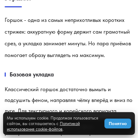
Горшок - одна из самых неприхотливых коротких
стрижек: аккуратную форму держит сам грамотный
срез, а укладка занимает минуты. Но пара приёмов
помогает образу выглядеть на максимум.
Базовая укладка
Классический горшок достаточно вымыть и
подсушить феном, направляя чёлку вперёд и вниз по
дуге. Для текстурного и корейского варианта
Мы используем cookie. Продолжая пользоваться
возьмите каплю матового воска или пасты,
сайтом, вы соглашаетесь с
Политикой
Понятно
✨
Примерить на фото
использования cookie-файлов
.
разотрите в ладонях и разделите пряди чёлки