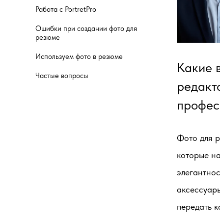
Работа с PortretPro
Ошибки при создании фото для
резюме
Используем фото в резюме
Какие 
Частые вопросы
редакт
профес
Фото для р
которые н
элегантнос
аксессуары
передать 