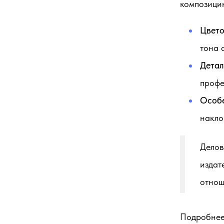
композици
Цвето
тона 
Детал
профе
Особе
накло
Делов
издат
отнош
Подробне