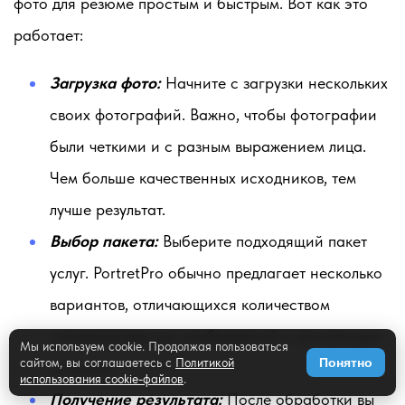
фото для резюме простым и быстрым. Вот как это
работает:
Загрузка фото:
Начните с загрузки нескольких
своих фотографий. Важно, чтобы фотографии
были четкими и с разным выражением лица.
Чем больше качественных исходников, тем
лучше результат.
Выбор пакета:
Выберите подходящий пакет
услуг. PortretPro обычно предлагает несколько
вариантов, отличающихся количеством
сгенерированных изображений и доступными
Мы используем cookie. Продолжая пользоваться
сайтом, вы соглашаетесь с
Политикой
Понятно
опциями.
использования cookie-файлов
.
Получение результата:
После обработки вы