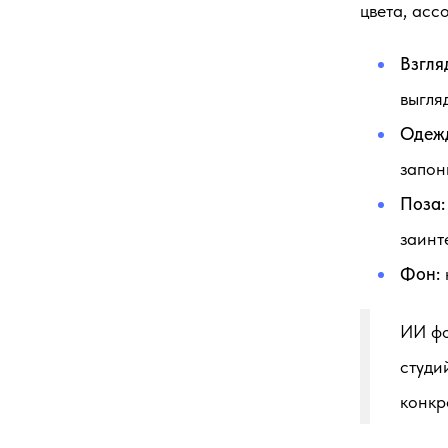
цвета, асс
Взгля
выгля
Одеж
запон
Поза:
заинт
Фон:
ИИ фо
студи
конкр