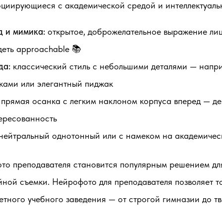
оциирующиеся с академической средой и интеллектуаль
д и мимика:
открытое, доброжелательное выражение лиц
деть approachable 📚
да:
классический стиль с небольшими деталями — напр
ками или элегантный пиджак
прямая осанка с легким наклоном корпуса вперед — де
ересованность
нейтральный однотонный или с намеком на академическ
то преподавателя становится популярным решением дл
йной съемки. Нейрофото для преподавателя позволяет т
етного учебного заведения — от строгой гимназии до тв