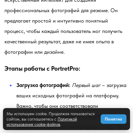
профессиональных фотографий для резюме. Он
предлагает простой и интуитивно понятный
процесс, чтобы каждый пользователь мог получить
качественный результат, даже не имея опыта в
фотографии или дизайне.
Этапы работы с PortretPro:
Загрузка фотографий:
Первый шаг
– загрузка
ваших исходных фотографий на платформу.
Важно, чтобы они соответствовали
Мы используем cookie. Продолжая пользоваться
требованиям, о которых мы говорили ранее
сайтом, вы соглашаетесь с
Политикой
Понятно
использования cookie-файлов
.
(хорошее освещение, четкий фокус и т.д.). Чем