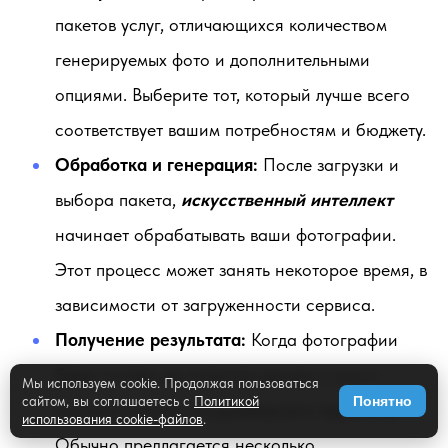
пакетов услуг, отличающихся количеством
генерируемых фото и дополнительными
опциями. Выберите тот, который лучше всего
соответствует вашим потребностям и бюджету.
Обработка и генерация:
После загрузки и
выбора пакета,
искусственный интеллект
начинает обрабатывать ваши фотографии.
Этот процесс может занять некоторое время, в
зависимости от загруженности сервиса.
Получение результата:
Когда фотографии
будут готовы, вы получите доступ к ним и
Мы используем cookie. Продолжая пользоваться
сайтом, вы соглашаетесь с
Политикой
Понятно
сможете скачать понравившиеся варианты.
использования cookie-файлов
.
Обычно предлагается несколько