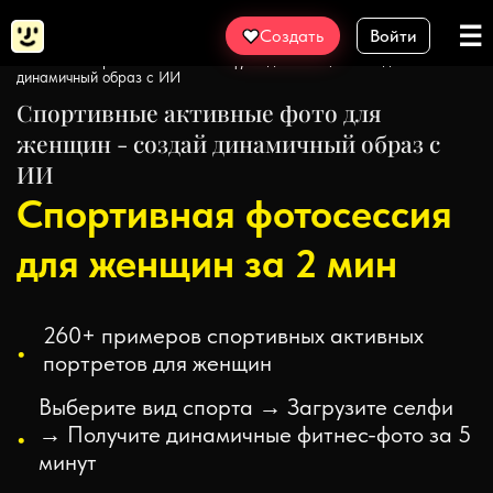
☰
Создать
Войти
Главная
Примеры фото
Генерация женских портретов с
ИИ
Спортивные активные фото для женщин - создай
динамичный образ с ИИ
Спортивные активные фото для
женщин - создай динамичный образ с
ИИ
Спортивная фотосессия
для женщин за 2 мин
260+ примеров спортивных активных
портретов для женщин
Выберите вид спорта → Загрузите селфи
→ Получите динамичные фитнес-фото за 5
минут