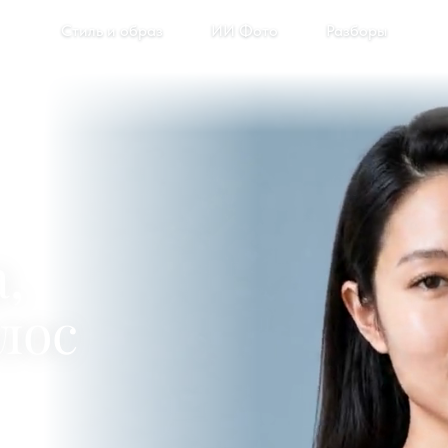
Стиль и образ
ИИ Фото
Разборы
,
лос
ные
ам
тный