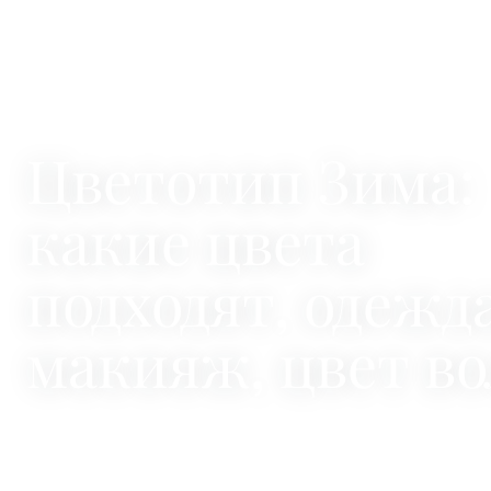
Главная
Цветотип
Цветотип Зима
ЦВЕТОТИП ВНЕШНОСТИ
Цветотип Зима:
какие цвета
подходят, одежда
макияж, цвет во
Цветотип Зима - это холодный подтон кожи, выразитель
глаза и тёмные волосы. Узнайте, какие цвета в одежде в
идут, какой оттенок волос подойдёт и как создать эффек