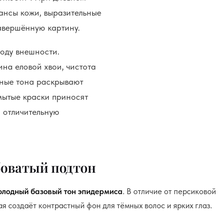
ансы кожи, выразительные
авершённую картину.
оду внешности.
ина еловой хвои, чистота
вные тона раскрывают
змытые краски приносят
 отличительную
боватый подтон
олодный базовый тон эпидермиса
. В отличие от персиковой
я создаёт контрастный фон для тёмных волос и ярких глаз.