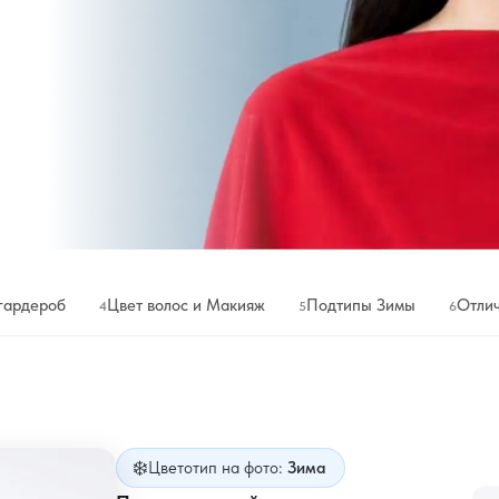
ную
гардероб
Цвет волос и Макияж
Подтипы Зимы
Отлич
4
5
6
❄️
Цветотип на фото:
Зима