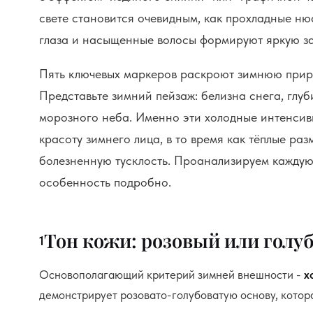
свете становится очевидным, как прохладные ню
глаза и насыщенные волосы формируют яркую з
Пять ключевых маркеров раскроют зимнюю прир
Представьте зимний пейзаж: белизна снега, глуб
морозного неба. Именно эти холодные интенси
красоту зимнего лица, в то время как тёплые ра
болезненную тусклость. Проанализируем каждую
особенность подробно.
Тон кожи: розовый или голу
1
Основополагающий критерий зимней внешности -
х
демонстрирует розовато-голубоватую основу, котора