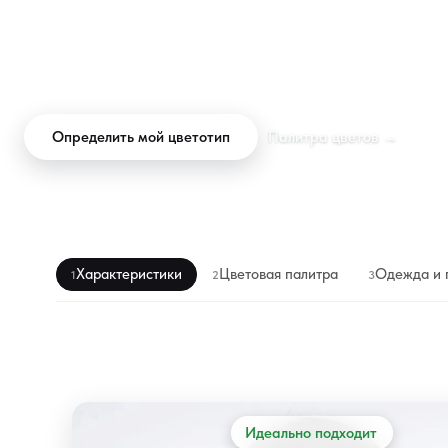
макияж. Загрузите фото - ИИ определит ваш подтип
(Холодная, Яркая или Темная Зима) и создаст персональ
палитру.
Определить мой цветотип
Палитра цветов →
Характеристики
Цветовая палитра
Одежда и 
1
2
3
Идеально подходит