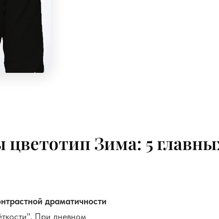
ы цветотип Зима: 5 главн
онтрастной драматичности
ёткости". При дневном