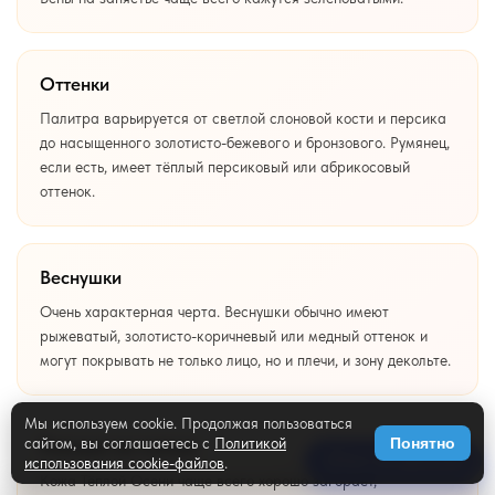
Оттенки
Палитра варьируется от светлой слоновой кости и персика
до насыщенного золотисто-бежевого и бронзового. Румянец,
если есть, имеет тёплый персиковый или абрикосовый
оттенок.
Веснушки
Очень характерная черта. Веснушки обычно имеют
рыжеватый, золотисто-коричневый или медный оттенок и
могут покрывать не только лицо, но и плечи, и зону декольте.
Мы используем cookie. Продолжая пользоваться
сайтом, вы соглашаетесь с
Политикой
Понятно
Реакция на солнце
Тест на цветотип
использования cookie-файлов
.
Кожа Тёплой Осени чаще всего хорошо загорает,