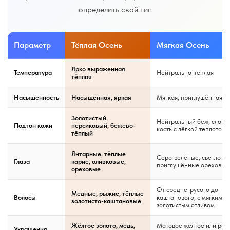
определить свой тип
Параметр
Тёплая Осень
Мягкая Осень
Ярко выраженная
Температура
Нейтрально-тёплая
тёплая
Насыщенность
Насыщенная, яркая
Мягкая, приглушённая
Золотистый,
Нейтральный беж, слоно
Подтон кожи
персиковый, бежево-
кость с лёгкой теплотой
тёплый
Янтарные, тёплые
Серо-зелёные, светло-ка
Глаза
карие, оливковые,
приглушённые ореховые
ореховые
От средне-русого до
Медные, рыжие, тёплые
Волосы
каштанового, с мягким
золотисто-каштановые
золотистым отливом
Жёлтое золото, медь,
Матовое жёлтое или роз
Украшения