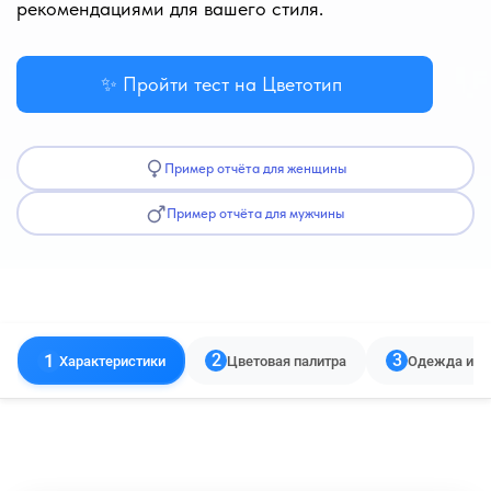
рекомендациями для вашего стиля.
✨ Пройти тест на Цветотип
Пример отчёта для женщины
Пример отчёта для мужчины
1
2
3
Характеристики
Цветовая палитра
Одежда и г