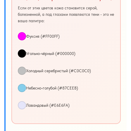
Если от этих цветов кожа становится серой,
болезненной, а под глазами появляются тени - это не
ваша палитра:
Фуксия (#FF00FF)
Угольно-чёрный (#000000)
Холодный серебристый (#C0C0C0)
Небесно-голубой (#87CEEB)
Лавандовый (#E6E6FA)