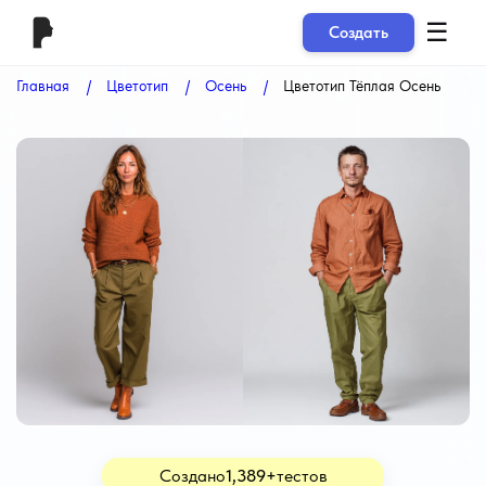
☰
Создать
Главная
Цветотип
Осень
Цветотип Тёплая Осень
Создано
1,389+
тестов