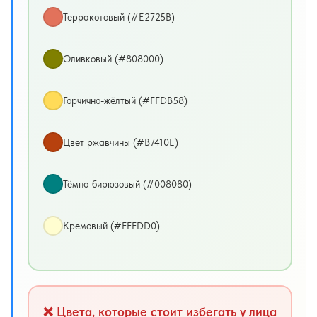
Терракотовый (#E2725B)
Оливковый (#808000)
Горчично-жёлтый (#FFDB58)
Цвет ржавчины (#B7410E)
Тёмно-бирюзовый (#008080)
Кремовый (#FFFDD0)
❌ Цвета, которые стоит избегать у лица