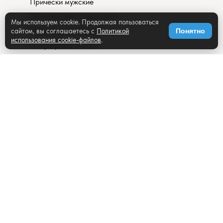
Прически мужские
Примеры фото примеров
Мы используем cookie. Продолжая пользоваться
Примеры До-После
сайтом, вы соглашаетесь с
Политикой
Понятно
использования cookie-файлов
.
Популярные статьи
Разборы внешности
О нас
Правила пользования
сайтом
Публичная оферта
Cookie Policy
Возврат средств
Политика обработки
персональных данных
Авторские права