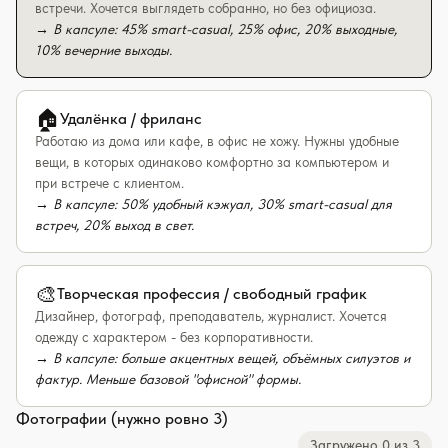
встречи. Хочется выглядеть собранно, но без официоза.
→
В капсуле: 45% smart-casual, 25% офис, 20% выходные,
10% вечерние выходы.
🏠
Удалёнка / фриланс
Работаю из дома или кафе, в офис не хожу. Нужны удобные
вещи, в которых одинаково комфортно за компьютером и
при встрече с клиентом.
→
В капсуле: 50% удобный кэжуал, 30% smart-casual для
встреч, 20% выход в свет.
🎨
Творческая профессия / свободный график
Дизайнер, фотограф, преподаватель, журналист. Хочется
одежду с характером - без корпоративности.
→
В капсуле: больше акцентных вещей, объёмных силуэтов и
фактур. Меньше базовой "офисной" формы.
Фотографии (нужно ровно
3
)
Загружено
0
из
3